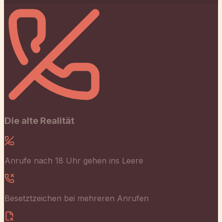
Die alte Realität
Anrufe nach 18 Uhr gehen ins Leere
Besetztzeichen bei mehreren Anrufen
Zettelwirtschaft & manuelle Rückrufe
Mitarbeiter ständig aus der Arbeit gerissen
Das neue Normal