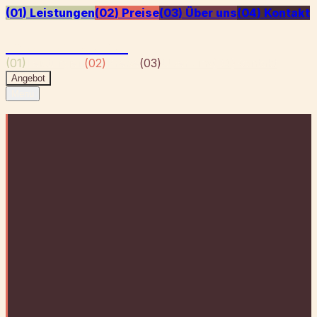
(
01
)
Leistungen
(
02
)
Preise
(
03
)
Über uns
(
04
)
Kontakt
Baum & Weber
(
01
)
Leistungen
(
02
)
Preise
(
03
)
Über uns
(
04
)
Kontakt
Angebot
Menü