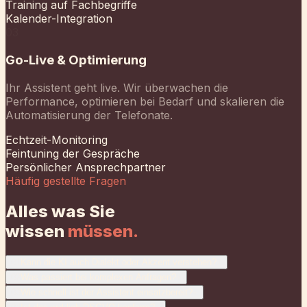
Echtzeit-Monitoring
Feintuning der Gespräche
Persönlicher Ansprechpartner
Häufig gestellte Fragen
Alles was Sie
wissen
müssen.
01
Kann die KI auch Dialekt oder Akzent verstehen?
+
02
Was passiert bei komplexen Anfragen?
+
03
Wie schnell ist der Assistent einsatzbereit?
+
04
Ist das wirklich DSGVO-konform?
+
05
Was kostet ein KI-Telefonassistent?
+
Bereit, keinen Anruf
mehr zu
verpassen?
In einem kostenlosen Erstgespräch analysieren wir Ihr
Potenzial.