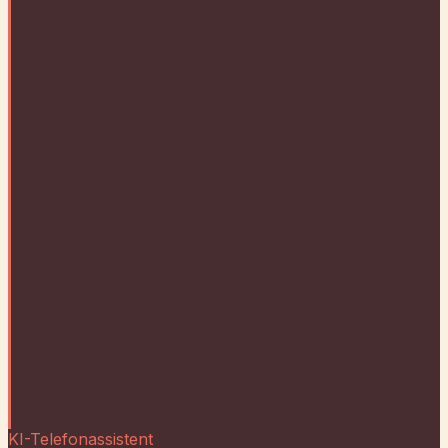
KI-Telefonassistent
Kein Anruf geht
mehr
verloren.
Unser KI-Telefonassistent nimmt Anrufe entgegen,
beantwortet Fragen und bucht Termine — rund um die
Uhr, 365 Tage im Jahr.