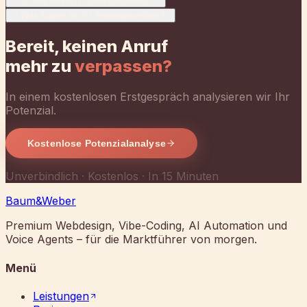
Kostenlose Potenzialanalyse
Unverbindlich · Kostenlos · In 15 Minuten
Baum
&
Weber
Premium Webdesign, Vibe-Coding, AI Automation und
Voice Agents – für die Marktführer von morgen.
Menü
Leistungen
Preise
Über uns
FAQ
Kontakt
Kontakt
info@baum-weber.de
Deutschland