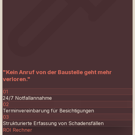
"
Kein Anruf von der Baustelle geht mehr
verloren.
"
0
1
24/7 Notfallannahme
0
2
Terminvereinbarung für Besichtigungen
0
3
Strukturierte Erfassung von Schadensfällen
ROI Rechner
Messen Sie Ihr
Potenzial.
Verpasste Anrufe
Personalkosten
Verpasste Anrufe pro Tag
15
Kundenwert (LTV) in €
500
€